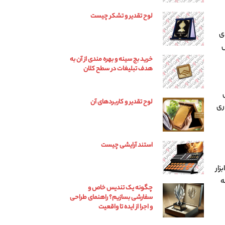
لوح تقدیر و تشکر چیست
دی
ل
خرید بج سینه و بهره مندی از آن به
هدف تبلیغات در سطح کلان
لوح تقدیر و کاربردهای آن
ری
استند آرایشی چیست
زار
ه
چگونه یک تندیس خاص و
سفارشی بسازیم؟ راهنمای طراحی
و اجرا از ایده تا واقعیت