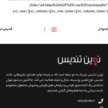
link=”url:https%3A%2F%2Ft.me%2Fnovintandis1″]
[/vc_column_inner][/vc_row_inner][/vc_column][/vc_row]
جدیدتر
قدیمی تر
نوین تندیس نزدیک به دو دهه است که در زمینه تولید هدایای تشریفاتی، مانند
تندیس، لوح تقدیر، بج سینه، مدال و شیلد فعالیت می کند. ما اکنون در شهر تهران
با داشتن یک آتلیه مجهز طراحی و دپارتمان های بازاریابی و فروش مشغول مشاوره و
خدمت رسانی به شما هم وطنان گرامی هستیم.
۰۲۱۸۸۴۰۱۹۰۷