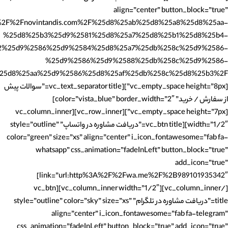
align=”center” button_block=”true”
3A%2F%2Fnovintandis.com%2F%25d8%25ab%25d8%25a8%25d8%25aa-
%25d8%25b3%25d9%2581%25d8%25a7%25d8%25b1%25d8%25b4-
2%25d9%2586%25d9%2584%25d8%25a7%25db%258c%25d9%2586-
%25d9%2586%25d9%2588%25db%258c%25d9%2586-
[vc_empty_space height=”8px”][vc_text_separator title=”سوالات پیش
از سفارش / خرید” color=”vista_blue” border_width=”2″]
[vc_empty_space height=”7px”][vc_row_inner][vc_column_inner
width=”1/2″][vc_btn title=”دریافت مشاوره در واتساپ” style=”outline”
color=”green” size=”xs” align=”center” i_icon_fontawesome=”fab fa-
whatsapp” css_animation=”fadeInLeft” button_block=”true”
add_icon=”true”
link=”url:http%3A%2F%2Fwa.me%2F%2B989101935342″]
[/vc_column_inner][vc_column_inner width=”1/2″][vc_btn
title=”دریافت مشاوره در تلگرام” style=”outline” color=”sky” size=”xs”
align=”center” i_icon_fontawesome=”fab fa-telegram”
css_animation=”fadeInLeft” button_block=”true” add_icon=”true”