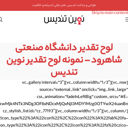
Skip to navigation
طراحی و ساخت تندیس: هنر تجلی اندیشه و خلاقیت
Skip to main content
لوح تقدیر دانشگاه صنعتی
شاهرود – نمونه لوح تقدیر نوین
تندیس
[vc_row][vc_column width=”1/3″][vc_gallery interval=”3″
source=”external_link” onclick=”img_link_large”
css_animation=”fadeInLeftBig” custom_srcs=”#E-
[/vc_column][vc_column width=”1/3″][cz_stylish_list id=”cz_77193″
ype%22%3A%22icon%22%2C%22icon%22%3A%22fab%20fa-
pe%22%3A%22icon%22%2C%22icon%22%3A%22fa%20czico-