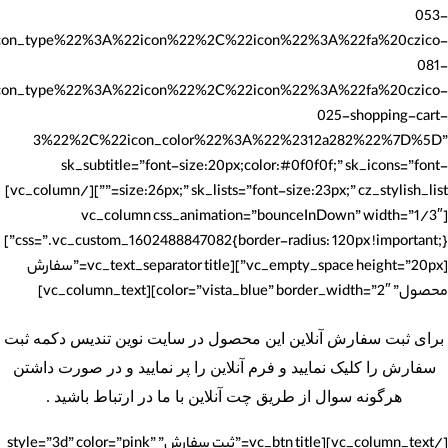
053-
ype%22%3A%22icon%22%2C%22icon%22%3A%22fa%20czico-
081-
type%22%3A%22icon%22%2C%22icon%22%3A%22fa%20czico-
025-shopping-cart-
3%22%2C%22icon_color%22%3A%22%2312a282%22%7D%5D”
sk_subtitle=”font-size:20px;color:#0f0f0f;” sk_icons=”font-
size:26px;” sk_lists=”font-size:23px;” cz_stylish_list=””][/vc_column]
[vc_column css_animation=”bounceInDown” width=”1/3″
css=”.vc_custom_1602488847082{border-radius: 120px !important;}”]
[vc_empty_space height=”20px”][vc_text_separator title=”سفارش
محصول” color=”vista_blue” border_width=”2″][vc_column_text]
برای ثبت سفارش آنلاین این محصول در سایت نوین تندیس دکمه ثبت
سفارش را کلیک نمایید و فرم آنلاین را پر نمایید و در صورت داشتن
هرگونه سوال از طریق چت آنلاین با ما در ارتباط باشید .
[/vc_column_text][vc_btn title=”ثبت سفارش” style=”3d” color=”pink”