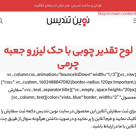
Skip to navigation
طراحی و ساخت تندیس: هنر تجلی اندیشه و خلاقیت
Skip to main content
لوح تقدیر چوبی با حک لیزر و جعبه
چرمی
[vc_row][vc_column css_animation=”bounceInDown” width=”1/3″
css=”.vc_custom_1602488847082{border-radius: 120px !important;}”]
[vc_empty_space height=”20px”][vc_text_separator title=”سفارش
محصول” color=”vista_blue” border_width=”2″][vc_column_text]
برای ثبت سفارش آنلاین این محصول در سایت نوین تندیس دکمه ثبت سفارش را
کلیک نمایید و فرم آنلاین را پر نمایید و در صورت داشتن هرگونه سوال از طریق چت
آنلاین با ما در ارتباط باشید .