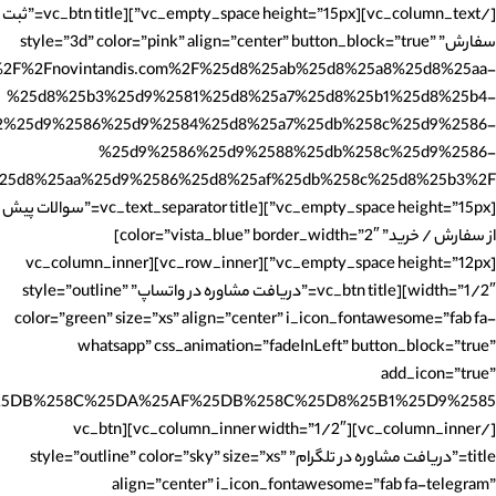
[/vc_column_text][vc_empty_space height=”15px”][vc_btn title=”ثبت
سفارش” style=”3d” color=”pink” align=”center” button_block=”true”
3A%2F%2Fnovintandis.com%2F%25d8%25ab%25d8%25a8%25d8%25aa-
%25d8%25b3%25d9%2581%25d8%25a7%25d8%25b1%25d8%25b4-
2%25d9%2586%25d9%2584%25d8%25a7%25db%258c%25d9%2586-
%25d9%2586%25d9%2588%25db%258c%25d9%2586-
[vc_empty_space height=”15px”][vc_text_separator title=”سوالات پیش
از سفارش / خرید” color=”vista_blue” border_width=”2″]
[vc_empty_space height=”12px”][vc_row_inner][vc_column_inner
width=”1/2″][vc_btn title=”دریافت مشاوره در واتساپ” style=”outline”
color=”green” size=”xs” align=”center” i_icon_fontawesome=”fab fa-
whatsapp” css_animation=”fadeInLeft” button_block=”true”
add_icon=”true”
[/vc_column_inner][vc_column_inner width=”1/2″][vc_btn
title=”دریافت مشاوره در تلگرام” style=”outline” color=”sky” size=”xs”
align=”center” i_icon_fontawesome=”fab fa-telegram”