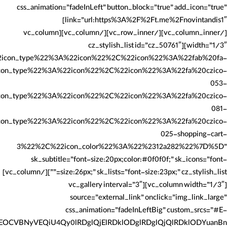
css_animation=”fadeInLeft” button_block=”true” add_icon=”true”
link=”url:https%3A%2F%2Ft.me%2Fnovintandis1″]
[/vc_column_inner][/vc_row_inner][/vc_column][vc_column
width=”1/3″][cz_stylish_list id=”cz_50761″
ype%22%3A%22icon%22%2C%22icon%22%3A%22fab%20fa-
pe%22%3A%22icon%22%2C%22icon%22%3A%22fa%20czico-
053-
ype%22%3A%22icon%22%2C%22icon%22%3A%22fa%20czico-
081-
pe%22%3A%22icon%22%2C%22icon%22%3A%22fa%20czico-
025-shopping-cart-
3%22%2C%22icon_color%22%3A%22%2312a282%22%7D%5D”
sk_subtitle=”font-size:20px;color:#0f0f0f;” sk_icons=”font-
size:26px;” sk_lists=”font-size:23px;” cz_stylish_list=””][/vc_column]
[vc_column width=”1/3″][vc_gallery interval=”3″
source=”external_link” onclick=”img_link_large”
css_animation=”fadeInLeftBig” custom_srcs=”#E-