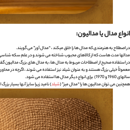
انواع مدال یا مدالیون:
در اصطلاح به هنرمندی که مدال ها را خلق میکند ، “مدال آور” می گویند.
مدالها مدت هاست که از کالاهای محبوب شناخته می شوند و در علم سکه شناسی به گروه exonumia یا militaria مرب
در استفاده صحیح از اصطلاحات مربوط به مدال ها، به مدال های بزرگ مدالیون گف
معمولاً خیلی بزرگ هستند و به عنوان شیلد نیز استفاده می شوند ، اگرچه در محاوره ا
سالهای 1960 و 1970) برای انواع دیگر مدال ها استفاده می شود.
همچنین می توان مدالیون ها را “مدال میز” (
شیلد
) نامید زیرا سایز آنها بسیار بزرگ