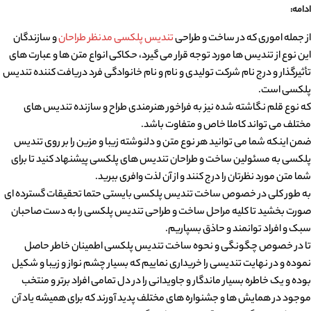
ادامه:
از جمله اموری که در ساخت و طراحی
تندیس پلکسی مدنظر طراحان
و سازندگان
این نوع از تندیس ها مورد توجه قرار می گیرد، حکاکی انواع متن ها و عبارت های
تأثیرگذار و درج نام شرکت تولیدی و نام و نام خانوادگی فرد دریافت کننده تندیس
پلکسی است.
که نوع قلم نگاشته شده نیز به فراخور هنرمندی طراح و سازنده تندیس های
مختلف می تواند کاملا خاص و متفاوت باشد.
ضمن اینکه شما می توانید هر نوع متن و دلنوشته زیبا و مزین را بر روی تندیس
پلکسی به مسئولین ساخت و طراحان تندیس های پلکسی پیشنهاد کنید تا برای
شما متن مورد نظرتان را درج کنند و از آن لذت وافری ببرید.
به طور کلی در خصوص ساخت تندیس پلکسی بایستی حتما تحقیقات گسترده ای
صورت بخشید تا کلیه مراحل ساخت و طراحی تندیس پلکسی را به دست صاحبان
سبک و افراد توانمند و حاذق بسپاریم.
تا در خصوص چگونگی و نحوه ساخت تندیس پلکسی اطمینان خاطر حاصل
نموده و در نهایت تندیسی را خریداری نماییم که بسیار چشم نواز و زیبا و شکیل
بوده و یک خاطره بسیار ماندگار و جاویدانی را در دل تمامی افراد برتر و منتخب
موجود در همایش ها و جشنواره های مختلف پدید آورند که برای همیشه یاد آن